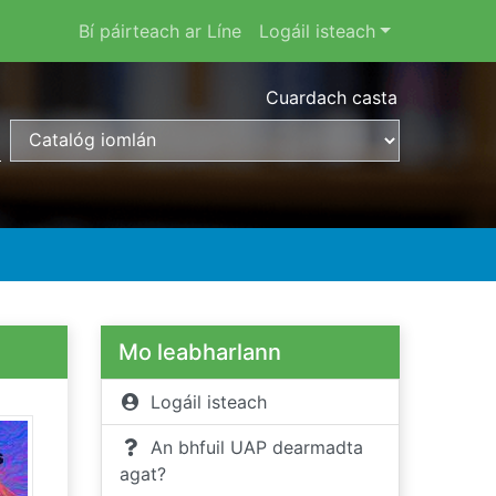
Bí páirteach ar Líne
Logáil isteach
Cuardach casta
Mo leabharlann
Logáil isteach
An bhfuil UAP dearmadta
agat?