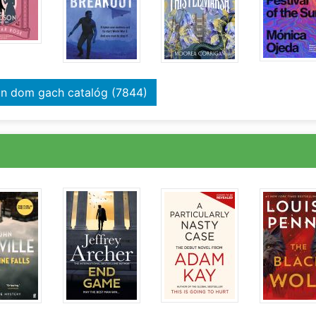
taifid
in dom gach catalóg
(7844)