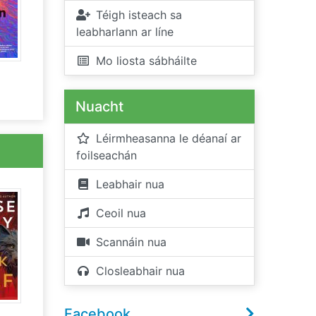
Téigh isteach sa
leabharlann ar líne
Mo liosta sábháilte
Nuacht
Léirmheasanna le déanaí ar
foilseachán
Leabhair nua
Ceoil nua
Scannáin nua
Closleabhair nua
Facebook