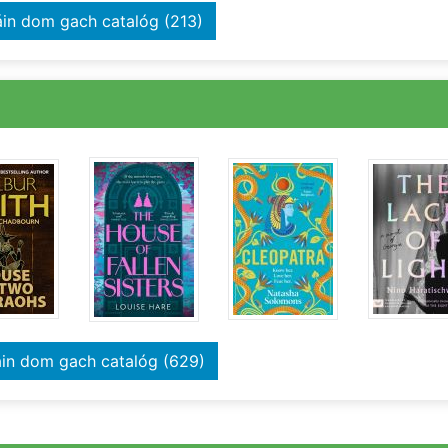
taifid
áin dom gach catalóg
(213)
taifid
áin dom gach catalóg
(629)