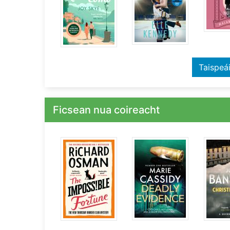
Taispeá
Ficsean nua coireacht