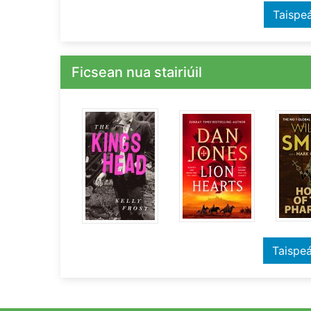
Taispe
Ficsean nua stairiúil
Taispe